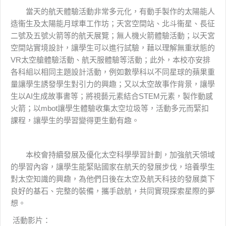
當天的航天體驗活動非常多元化，有動手製作的太陽能人
造衞生及太陽能月球車工作坊；天宮空間站、北斗衞星、長征
二號及五號火箭等的航天展覽；無人機火箭體驗活動；以天宮
空間站實境設計，讓學生可以進行試驗，藉以理解無重狀態的
VR太空艙體驗活動、航天服體驗等活動；此外，本校亦安排
各科組以相同主題設計活動，例如數學科以不同星球的蘋果重
量讓學生誘發學生對引力的興趣；又以太空故事作背景，讓學
生以AI生成故事書等；將視藝元素結合STEM元素，製作動感
火箭；以mbot讓學生體驗收集太空垃圾等，活動多元而緊扣
課程，讓學生的學習變得更生動有趣。
本校會持續發展及優化太空科學學習計劃，加強航天領域
的學習內容，讓學生能緊貼國家在航天的發展步伐，培養學生
對太空知識的興趣，為他們日後在太空及航天科技的發展奠下
良好的基石、完整的裝備，攜手啟航，共同實現探索星際的夢
想。
活動影片：