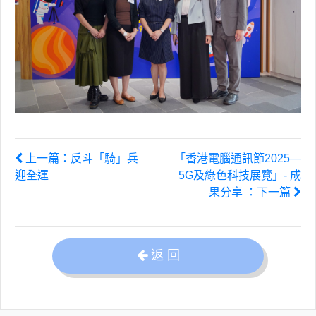
上一篇：反斗「騎」兵
「香港電腦通訊節2025—
迎全運
5G及綠色科技展覽」- 成
果分享 ：下一篇
返 回