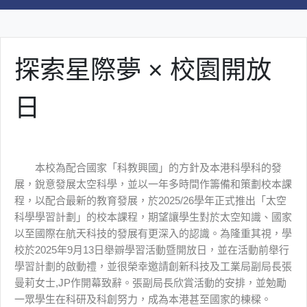
探索星際夢 × 校園開放
日
本校為配合國家「科教興國」的方針及本港科學科的發
展，銳意發展太空科學，並以一年多時間作籌備和策劃校本課
程，以配合最新的教育發展，於2025/26學年正式推出「太空
科學學習計劃」的校本課程，期望讓學生對於太空知識、國家
以至國際在航天科技的發展有更深入的認識。為隆重其視，學
校於2025年9月13日舉辧學習活動暨開放日，並在活動前舉行
學習計劃的啟動禮，並很榮幸邀請創新科技及工業局副局長張
曼莉女士,JP作開幕致辭。張副局長欣賞活動的安排，並勉勵
一眾學生在科研及科創努力，成為本港甚至國家的棟樑。